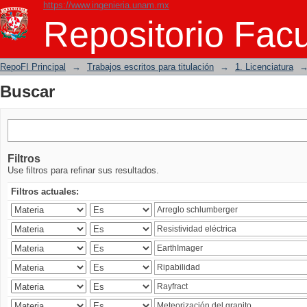
https://www.ingenieria.unam.mx
Buscar
Repositorio Facu
RepoFI Principal
→
Trabajos escritos para titulación
→
1. Licenciatura
Buscar
Filtros
Use filtros para refinar sus resultados.
Filtros actuales: