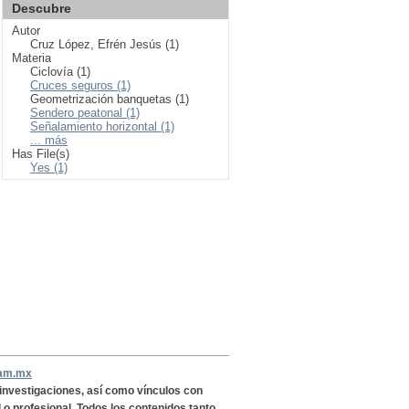
Descubre
Autor
Cruz López, Efrén Jesús (1)
Materia
Ciclovía (1)
Cruces seguros (1)
Geometrización banquetas (1)
Sendero peatonal (1)
Señalamiento horizontal (1)
... más
Has File(s)
Yes (1)
nam.mx
, investigaciones, así como vínculos con
l o profesional. Todos los contenidos,tanto