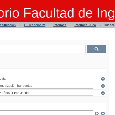
rio Facultad de Ing
 titulación
→
1. Licenciatura
→
Informes
→
Informes 2024
→
Buscar