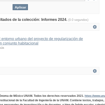
ultados de la colección: Informes 2024.
(0.0 segundos)
entorno urbano del proyecto de regularización de
n conjunto habitacional
sús
tónoma de México UNAM. Todos los derechos reservados 2021.
https://www.u
institucional de la Facultad de Ingeniería de la UNAM. Contiene textos, trabajos
cas personales de investigación o de docentes, o bien de índole escolar, colegia