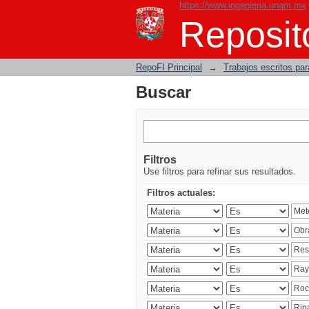
https://www.ingenieria.unam.mx
Buscar
Reposito
RepoFI Principal
→
Trabajos escritos para
Buscar
Filtros
Use filtros para refinar sus resultados.
Filtros actuales: