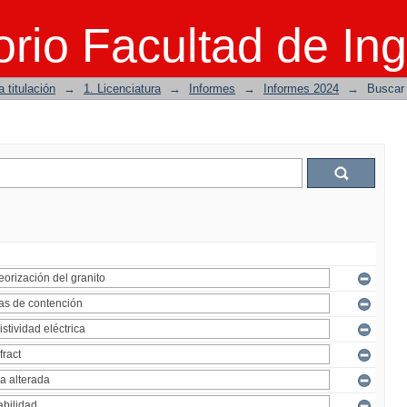
rio Facultad de Ing
 titulación
→
1. Licenciatura
→
Informes
→
Informes 2024
→
Buscar