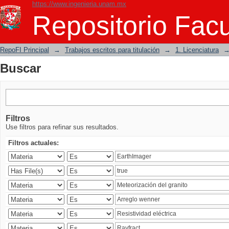
https://www.ingenieria.unam.mx
Buscar
Repositorio Facu
RepoFI Principal
→
Trabajos escritos para titulación
→
1. Licenciatura
Buscar
Filtros
Use filtros para refinar sus resultados.
Filtros actuales: