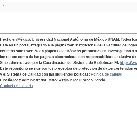
1
Hecho en México. Universidad Nacional Autónoma de México UNAM. Todos lo
Este es un portal integrado a la página web institucional de la Facultad de Ing
distintos sitios web, sean páginas electrónicas personales de investigación o de
los textos como de las páginas electrónicas, son responsabilidad exclusiva de 
Sitio administrado por la Coordinación del Sistema de Bibliotecas F.I.
https://w
Este repositorio se rige por los preceptos de protección de datos contenidos e
y el Sistema de Calidad con las siguientes políticas:
Política de calidad
Diseñador y administrador: Mtro Sergio Israel Franco García.
Contacto y asesoría