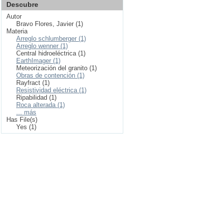
Descubre
Autor
Bravo Flores, Javier (1)
Materia
Arreglo schlumberger (1)
Arreglo wenner (1)
Central hidroeléctrica (1)
EarthImager (1)
Meteorización del granito (1)
Obras de contención (1)
Rayfract (1)
Resistividad eléctrica (1)
Ripabilidad (1)
Roca alterada (1)
... más
Has File(s)
Yes (1)