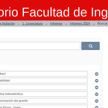
rio Facultad de Ing
 titulación
→
1. Licenciatura
→
Informes
→
Informes 2024
→
Buscar