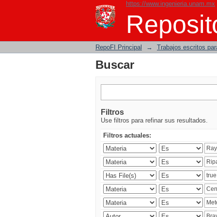
https://www.ingenieria.unam.mx
Buscar
Reposito
RepoFI Principal
→
Trabajos escritos para
Buscar
Filtros
Use filtros para refinar sus resultados.
Filtros actuales: