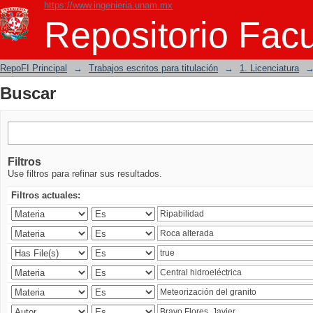
https://www.ingenieria.unam.mx
Buscar
Repositorio Facu
RepoFI Principal
→
Trabajos escritos para titulación
→
1. Licenciatura
Buscar
Filtros
Use filtros para refinar sus resultados.
Filtros actuales: