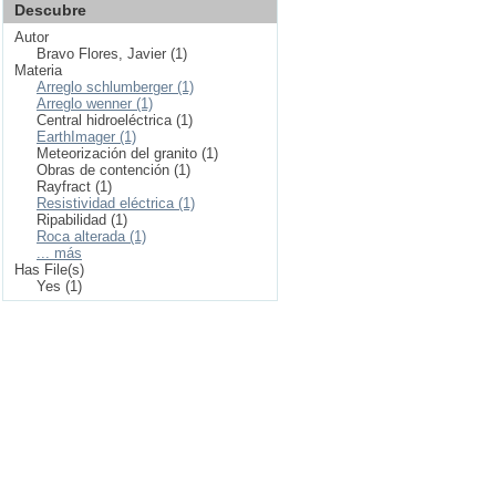
Descubre
Autor
Bravo Flores, Javier (1)
Materia
Arreglo schlumberger (1)
Arreglo wenner (1)
Central hidroeléctrica (1)
EarthImager (1)
Meteorización del granito (1)
Obras de contención (1)
Rayfract (1)
Resistividad eléctrica (1)
Ripabilidad (1)
Roca alterada (1)
... más
Has File(s)
Yes (1)