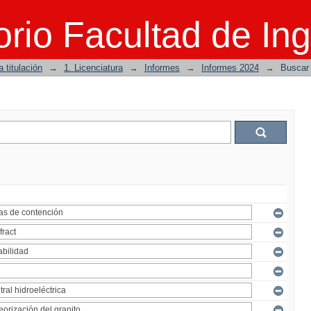
rio Facultad de Ing
 titulación
→
1. Licenciatura
→
Informes
→
Informes 2024
→
Buscar