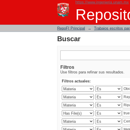
https://www.ingenieria.unam.mx
Buscar
Reposito
RepoFI Principal
→
Trabajos escritos para
Buscar
Filtros
Use filtros para refinar sus resultados.
Filtros actuales: