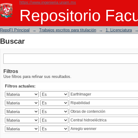
https://www.ingenieria.unam.mx
Buscar
Repositorio Facu
RepoFI Principal
→
Trabajos escritos para titulación
→
1. Licenciatura
Buscar
Filtros
Use filtros para refinar sus resultados.
Filtros actuales: