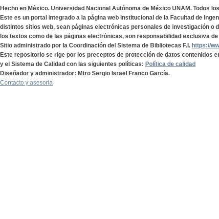
Hecho en México. Universidad Nacional Autónoma de México UNAM. Todos lo
Este es un portal integrado a la página web institucional de la Facultad de Ing
distintos sitios web, sean páginas electrónicas personales de investigación o de
los textos como de las páginas electrónicas, son responsabilidad exclusiva de 
Sitio administrado por la Coordinación del Sistema de Bibliotecas F.I.
https://w
Este repositorio se rige por los preceptos de protección de datos contenidos e
y el Sistema de Calidad con las siguientes políticas:
Política de calidad
Diseñador y administrador: Mtro Sergio Israel Franco García.
Contacto y asesoría