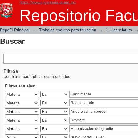
https://www.ingenieria.unam.mx
Buscar
Repositorio Facu
RepoFI Principal
→
Trabajos escritos para titulación
→
1. Licenciatura
Buscar
Filtros
Use filtros para refinar sus resultados.
Filtros actuales: