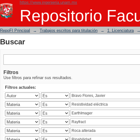
https://www.ingenieria.unam.mx
Buscar
Repositorio Facu
RepoFI Principal
→
Trabajos escritos para titulación
→
1. Licenciatura
Buscar
Filtros
Use filtros para refinar sus resultados.
Filtros actuales: