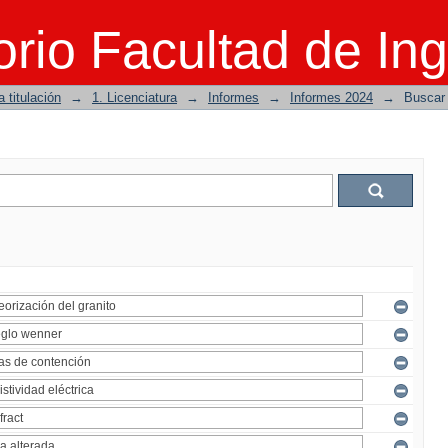
rio Facultad de Ing
 titulación
→
1. Licenciatura
→
Informes
→
Informes 2024
→
Buscar