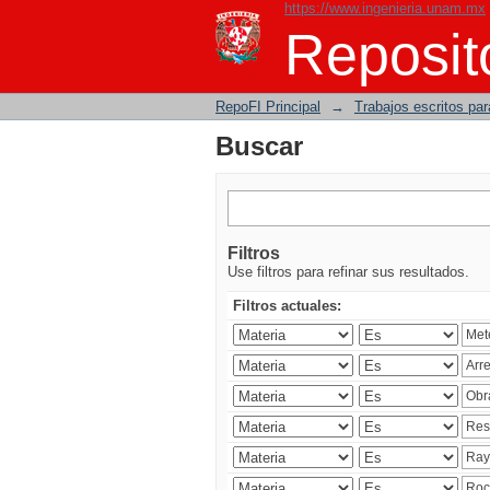
https://www.ingenieria.unam.mx
Buscar
Reposito
RepoFI Principal
→
Trabajos escritos para
Buscar
Filtros
Use filtros para refinar sus resultados.
Filtros actuales: