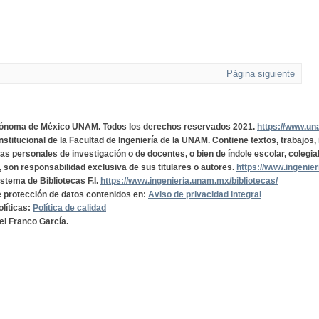
Página siguiente
tónoma de México UNAM. Todos los derechos reservados 2021.
https://www.u
institucional de la Facultad de Ingeniería de la UNAM. Contiene textos, trabajos
cas personales de investigación o de docentes, o bien de índole escolar, colegia
, son responsabilidad exclusiva de sus titulares o autores.
https://www.ingenie
istema de Bibliotecas F.I.
https://www.ingenieria.unam.mx/bibliotecas/
de protección de datos contenidos en:
Aviso de privacidad integral
olíticas:
Política de calidad
el Franco García.