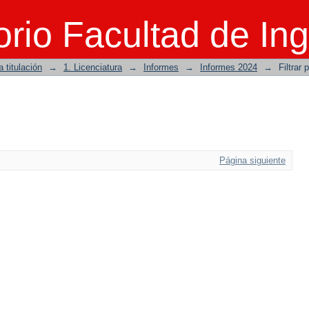
rio Facultad de Ing
 titulación
→
1. Licenciatura
→
Informes
→
Informes 2024
→
Filtrar 
Página siguiente