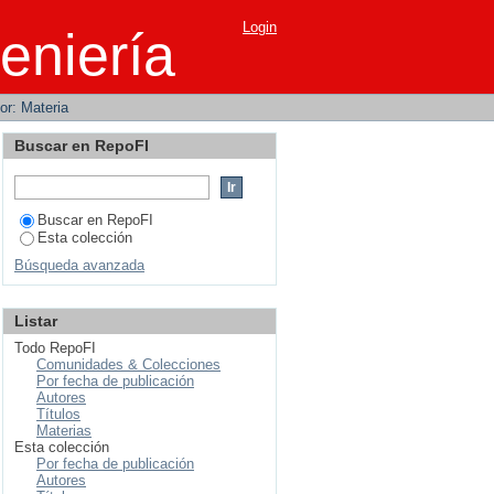
Login
eniería
por: Materia
Buscar en RepoFI
Buscar en RepoFI
Esta colección
Búsqueda avanzada
Listar
Todo RepoFI
Comunidades & Colecciones
Por fecha de publicación
Autores
Títulos
Materias
Esta colección
Por fecha de publicación
Autores