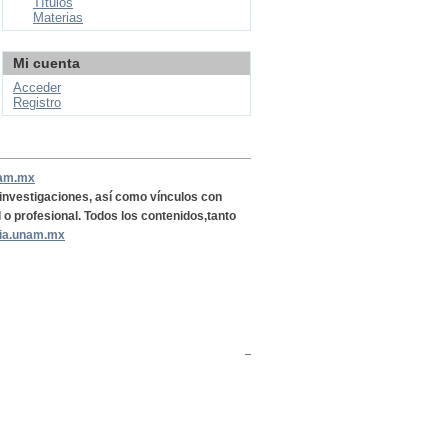
Títulos
Materias
Mi cuenta
Acceder
Registro
nam.mx
, investigaciones, así como vínculos con
l o profesional. Todos los contenidos,tanto
ria.unam.mx