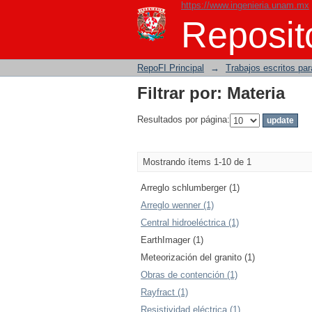
https://www.ingenieria.unam.mx
Filtrar por: Materia
Reposito
RepoFI Principal
→
Trabajos escritos para
Filtrar por: Materia
Resultados por página:
Mostrando ítems 1-10 de 1
Arreglo schlumberger (1)
Arreglo wenner (1)
Central hidroeléctrica (1)
EarthImager (1)
Meteorización del granito (1)
Obras de contención (1)
Rayfract (1)
Resistividad eléctrica (1)