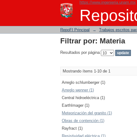
https://www.ingenieria.unam.mx
Filtrar por: Materia
Reposito
RepoFI Principal
→
Trabajos escritos para
Filtrar por: Materia
Resultados por página:
Mostrando ítems 1-10 de 1
Arreglo schlumberger (1)
Arreglo wenner (1)
Central hidroeléctrica (1)
EarthImager (1)
Meteorización del granito (1)
Obras de contención (1)
Rayfract (1)
Resistividad eléctrica (1)