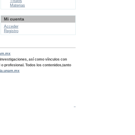
Títulos
Materias
Mi cuenta
Acceder
Registro
nam.mx
, investigaciones, así como vínculos con
l o profesional. Todos los contenidos,tanto
ria.unam.mx