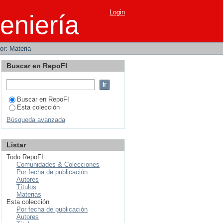
Login
eniería
por: Materia
Buscar en RepoFI
Buscar en RepoFI
Esta colección
Búsqueda avanzada
Listar
Todo RepoFI
Comunidades & Colecciones
Por fecha de publicación
Autores
Títulos
Materias
Esta colección
Por fecha de publicación
Autores