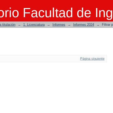
rio Facultad de Ing
 titulación
→
1. Licenciatura
→
Informes
→
Informes 2024
→
Filtrar 
Página siguiente