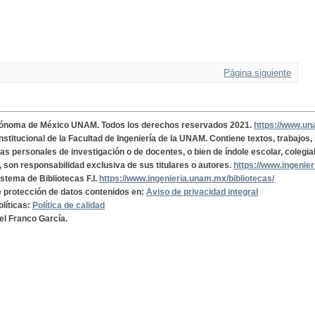
Página siguiente
tónoma de México UNAM. Todos los derechos reservados 2021.
https://www.u
institucional de la Facultad de Ingeniería de la UNAM. Contiene textos, trabajos
cas personales de investigación o de docentes, o bien de índole escolar, colegia
, son responsabilidad exclusiva de sus titulares o autores.
https://www.ingenie
istema de Bibliotecas F.I.
https://www.ingenieria.unam.mx/bibliotecas/
de protección de datos contenidos en:
Aviso de privacidad integral
olíticas:
Política de calidad
el Franco García.