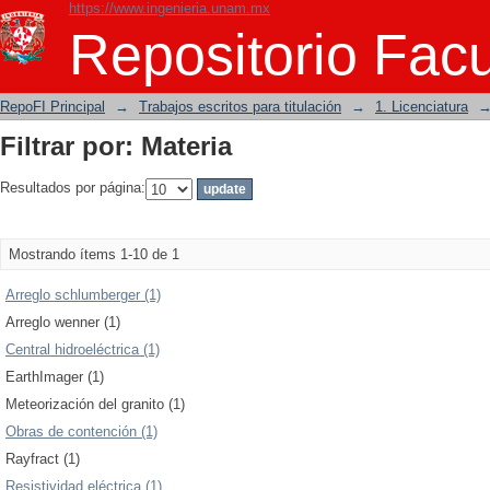
https://www.ingenieria.unam.mx
Filtrar por: Materia
Repositorio Facu
RepoFI Principal
→
Trabajos escritos para titulación
→
1. Licenciatura
Filtrar por: Materia
Resultados por página:
Mostrando ítems 1-10 de 1
Arreglo schlumberger (1)
Arreglo wenner (1)
Central hidroeléctrica (1)
EarthImager (1)
Meteorización del granito (1)
Obras de contención (1)
Rayfract (1)
Resistividad eléctrica (1)