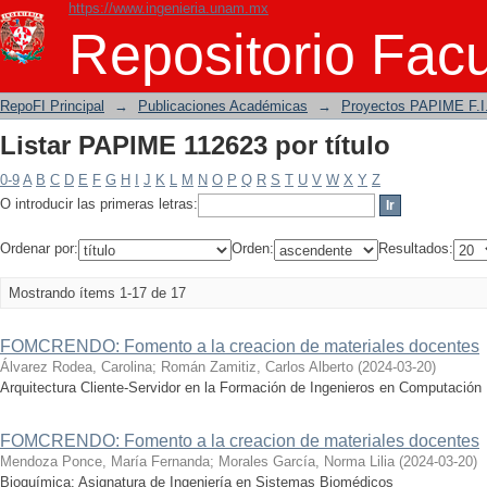
https://www.ingenieria.unam.mx
Listar PAPIME 112623 por título
Repositorio Facu
RepoFI Principal
→
Publicaciones Académicas
→
Proyectos PAPIME F.I
Listar PAPIME 112623 por título
0-9
A
B
C
D
E
F
G
H
I
J
K
L
M
N
O
P
Q
R
S
T
U
V
W
X
Y
Z
O introducir las primeras letras:
Ordenar por:
Orden:
Resultados:
Mostrando ítems 1-17 de 17
FOMCRENDO: Fomento a la creacion de materiales docentes
Álvarez Rodea, Carolina
;
Román Zamitiz, Carlos Alberto
(
2024-03-20
)
Arquitectura Cliente-Servidor en la Formación de Ingenieros en Computación
FOMCRENDO: Fomento a la creacion de materiales docentes
Mendoza Ponce, María Fernanda
;
Morales García, Norma Lilia
(
2024-03-20
)
Bioquímica: Asignatura de Ingeniería en Sistemas Biomédicos