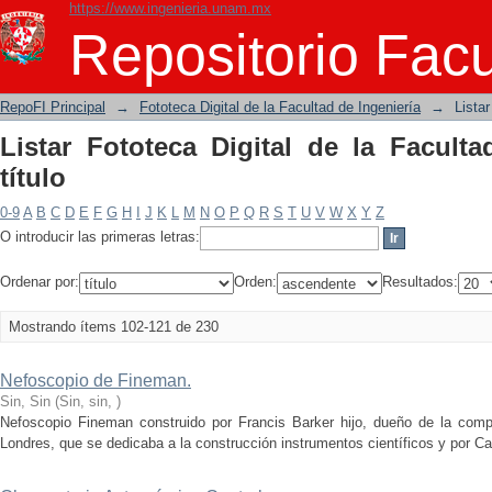
https://www.ingenieria.unam.mx
Listar Fototeca Digital de la Facultad d
Repositorio Facu
RepoFI Principal
→
Fototeca Digital de la Facultad de Ingeniería
→
Listar
Listar Fototeca Digital de la Faculta
título
0-9
A
B
C
D
E
F
G
H
I
J
K
L
M
N
O
P
Q
R
S
T
U
V
W
X
Y
Z
O introducir las primeras letras:
Ordenar por:
Orden:
Resultados:
Mostrando ítems 102-121 de 230
Nefoscopio de Fineman.
Sin, Sin
(
Sin, sin
,
)
Nefoscopio Fineman construido por Francis Barker hijo, dueño de la comp
Londres, que se dedicaba a la construcción instrumentos científicos y por Carl