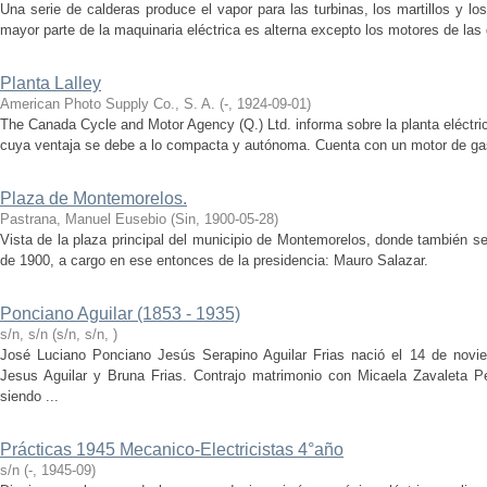
Una serie de calderas produce el vapor para las turbinas, los martillos y lo
mayor parte de la maquinaria eléctrica es alterna excepto los motores de las
Planta Lalley
American Photo Supply Co., S. A.
(
-
,
1924-09-01
)
The Canada Cycle and Motor Agency (Q.) Ltd. informa sobre la planta eléctri
cuya ventaja se debe a lo compacta y autónoma. Cuenta con un motor de gaso
Plaza de Montemorelos.
Pastrana, Manuel Eusebio
(
Sin
,
1900-05-28
)
Vista de la plaza principal del municipio de Montemorelos, donde también se 
de 1900, a cargo en ese entonces de la presidencia: Mauro Salazar.
Ponciano Aguilar (1853 - 1935)
s/n, s/n
(
s/n, s/n
,
)
José Luciano Ponciano Jesús Serapino Aguilar Frias nació el 14 de novi
Jesus Aguilar y Bruna Frias. Contrajo matrimonio con Micaela Zavaleta P
siendo ...
Prácticas 1945 Mecanico-Electricistas 4°año
s/n
(
-
,
1945-09
)