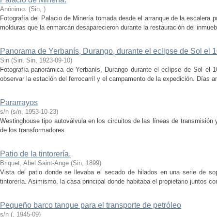
Anónimo.
(
Sin
,
)
Fotografía del Palacio de Minería tomada desde el arranque de la escalera pri
molduras que la enmarcan desaparecieron durante la restauración del inmueble
Panorama de Yerbanís, Durango, durante el eclipse de Sol el 
Sin
(
Sin, Sin
,
1923-09-10
)
Fotografía panorámica de Yerbanís, Durango durante el eclipse de Sol el
observar la estación del ferrocarril y el campamento de la expedición. Días an
Pararrayos
s/n
(
s/n
,
1953-10-23
)
Westinghouse tipo autoválvula en los circuitos de las líneas de transmisión 
de los transformadores.
Patio de la tintorería.
Briquet, Abel Saint-Ange
(
Sin
,
1899
)
Vista del patio donde se llevaba el secado de hilados en una serie de s
tintorería. Asimismo, la casa principal donde habitaba el propietario juntos co
Pequeño barco tanque para el transporte de petróleo
s/n
(
,
1945-09
)