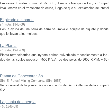
Empresas fluviales como Tal Vez Co., Tampico Navigation Co., y Compañí
involucraron en el transporte de crudo, luego de que su explotación se intensif
El picado del horno
s/n
(
s/n
,
1945-09
)
Con la ayuda de una barra de fierro se limpia el agujero de piquete y donde
que lo llevan a los moldes.
La Planta
s/n
(
s/n
,
1945-09
)
Planta termoeléctrica que inyecta carbón pulverizado mecánicamente a las c
dos de las cuales producen 7500 K.V.A. de dos polos de 3600 R.P.M. y 60 
...
Planta de Concentración.
Sin, El Potosí Mining Company.
(
Sin
,
1956
)
Vista general de la planta de concentración de San Guillermo de la compañ
S.A.
La planta de energía
-
(
-
,
1945-09
)