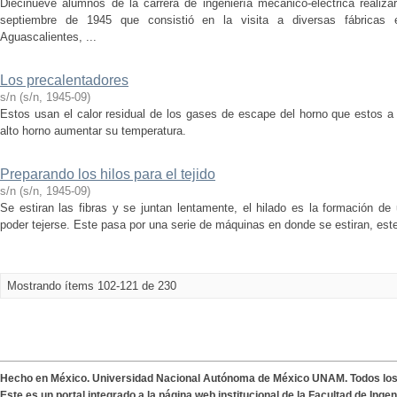
Diecinueve alumnos de la carrera de ingeniería mecánico-eléctrica reali
septiembre de 1945 que consistió en la visita a diversas fábricas 
Aguascalientes, ...
Los precalentadores
s/n
(
s/n
,
1945-09
)
Estos usan el calor residual de los gases de escape del horno que estos a 
alto horno aumentar su temperatura.
Preparando los hilos para el tejido
s/n
(
s/n
,
1945-09
)
Se estiran las fibras y se juntan lentamente, el hilado es la formación de 
poder tejerse. Este pasa por una serie de máquinas en donde se estiran, este
Mostrando ítems 102-121 de 230
Hecho en México. Universidad Nacional Autónoma de México UNAM. Todos lo
Este es un portal integrado a la página web institucional de la Facultad de Ing