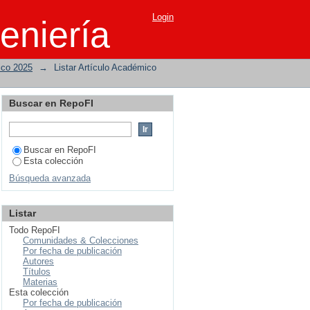
Login
eniería
ico 2025
→
Listar Artículo Académico
Buscar en RepoFI
Buscar en RepoFI
Esta colección
Búsqueda avanzada
Listar
Todo RepoFI
Comunidades & Colecciones
Por fecha de publicación
Autores
Títulos
Materias
Esta colección
Por fecha de publicación