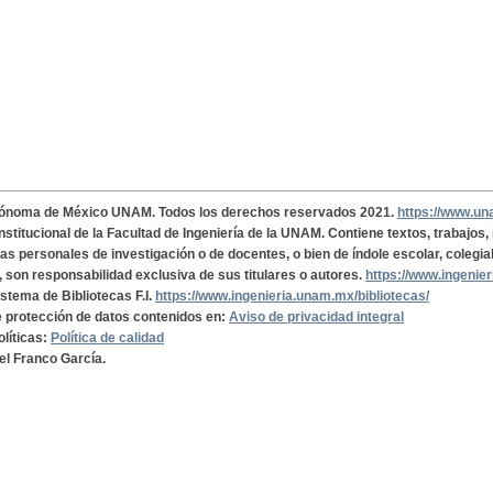
tónoma de México UNAM. Todos los derechos reservados 2021.
https://www.u
institucional de la Facultad de Ingeniería de la UNAM. Contiene textos, trabajos
cas personales de investigación o de docentes, o bien de índole escolar, colegia
, son responsabilidad exclusiva de sus titulares o autores.
https://www.ingenie
istema de Bibliotecas F.I.
https://www.ingenieria.unam.mx/bibliotecas/
de protección de datos contenidos en:
Aviso de privacidad integral
olíticas:
Política de calidad
el Franco García.