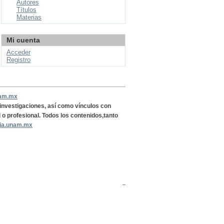
Autores
Títulos
Materias
Mi cuenta
Acceder
Registro
nam.mx
, investigaciones, así como vínculos con
l o profesional. Todos los contenidos,tanto
ria.unam.mx