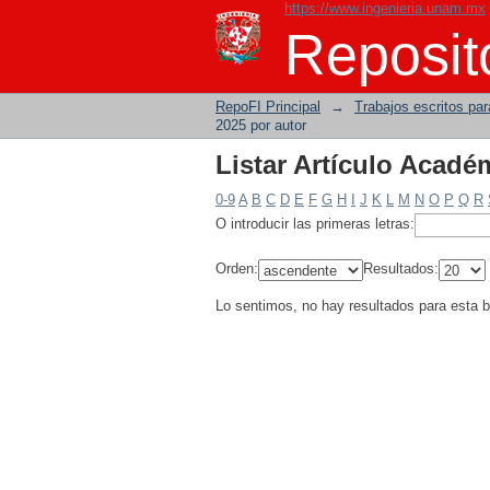
https://www.ingenieria.unam.mx
Listar Artículo Acadé
Reposito
RepoFI Principal
→
Trabajos escritos para
2025 por autor
Listar Artículo Acadé
0-9
A
B
C
D
E
F
G
H
I
J
K
L
M
N
O
P
Q
R
O introducir las primeras letras:
Orden:
Resultados:
Lo sentimos, no hay resultados para esta 