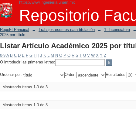
https://www.ingenieria.unam.mx
Listar Artículo Académico 2025 por títu
Repositorio Facu
RepoFI Principal
→
Trabajos escritos para titulación
→
1. Licenciatura
2025 por título
Listar Artículo Académico 2025 por títu
0-9
A
B
C
D
E
F
G
H
I
J
K
L
M
N
O
P
Q
R
S
T
U
V
W
X
Y
Z
O introducir las primeras letras:
Ordenar por:
Orden:
Resultados:
Mostrando ítems 1-0 de 3
Mostrando ítems 1-0 de 3