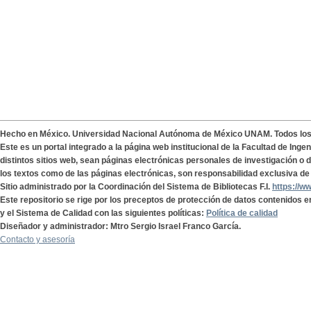
Hecho en México. Universidad Nacional Autónoma de México UNAM. Todos lo
Este es un portal integrado a la página web institucional de la Facultad de Ing
distintos sitios web, sean páginas electrónicas personales de investigación o de
los textos como de las páginas electrónicas, son responsabilidad exclusiva de 
Sitio administrado por la Coordinación del Sistema de Bibliotecas F.I.
https://w
Este repositorio se rige por los preceptos de protección de datos contenidos e
y el Sistema de Calidad con las siguientes políticas:
Política de calidad
Diseñador y administrador: Mtro Sergio Israel Franco García.
Contacto y asesoría