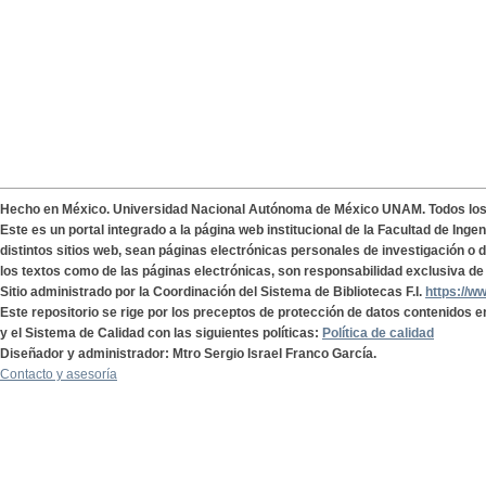
Hecho en México. Universidad Nacional Autónoma de México UNAM. Todos lo
Este es un portal integrado a la página web institucional de la Facultad de Ing
distintos sitios web, sean páginas electrónicas personales de investigación o de
los textos como de las páginas electrónicas, son responsabilidad exclusiva de 
Sitio administrado por la Coordinación del Sistema de Bibliotecas F.I.
https://w
Este repositorio se rige por los preceptos de protección de datos contenidos e
y el Sistema de Calidad con las siguientes políticas:
Política de calidad
Diseñador y administrador: Mtro Sergio Israel Franco García.
Contacto y asesoría