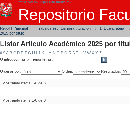
https://www.ingenieria.unam.mx
Listar Artículo Académico 2025 por títu
Repositorio Facu
RepoFI Principal
→
Trabajos escritos para titulación
→
1. Licenciatura
2025 por título
Listar Artículo Académico 2025 por títu
0-9
A
B
C
D
E
F
G
H
I
J
K
L
M
N
O
P
Q
R
S
T
U
V
W
X
Y
Z
O introducir las primeras letras:
Ordenar por:
Orden:
Resultados:
Mostrando ítems 1-0 de 3
Mostrando ítems 1-0 de 3