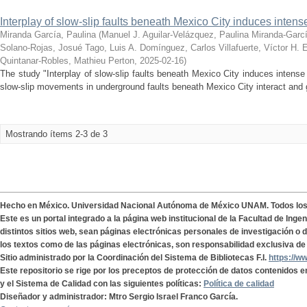
Interplay of slow-slip faults beneath Mexico City induces inten
Miranda García, Paulina
(
Manuel J. Aguilar-Velázquez, Paulina Miranda-Garcí
Solano-Rojas, Josué Tago, Luis A. Domínguez, Carlos Villafuerte, Víctor H. E
Quintanar-Robles, Mathieu Perton
,
2025-02-16
)
The study "Interplay of slow-slip faults beneath Mexico City induces inten
slow-slip movements in underground faults beneath Mexico City interact and g
Mostrando ítems 2-3 de 3
Hecho en México. Universidad Nacional Autónoma de México UNAM. Todos lo
Este es un portal integrado a la página web institucional de la Facultad de Ing
distintos sitios web, sean páginas electrónicas personales de investigación o de
los textos como de las páginas electrónicas, son responsabilidad exclusiva de 
Sitio administrado por la Coordinación del Sistema de Bibliotecas F.I.
https://w
Este repositorio se rige por los preceptos de protección de datos contenidos e
y el Sistema de Calidad con las siguientes políticas:
Política de calidad
Diseñador y administrador: Mtro Sergio Israel Franco García.