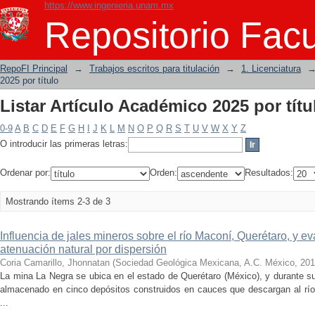
https://www.ingenieria.unam.mx
Listar Artículo Académico 2025 por títu
Repositorio Facu
RepoFI Principal
→
Trabajos escritos para titulación
→
1. Licenciatura
2025 por título
Listar Artículo Académico 2025 por títu
0-9
A
B
C
D
E
F
G
H
I
J
K
L
M
N
O
P
Q
R
S
T
U
V
W
X
Y
Z
O introducir las primeras letras:
Ordenar por:
Orden:
Resultados:
Mostrando ítems 2-3 de 3
Influencia de jales mineros sobre el río Maconí, Querétaro, y e
atenuación natural por dispersión
Coria Camarillo, Jhonnatan
(
Sociedad Geológica Mexicana, A.C. México
,
201
La mina La Negra se ubica en el estado de Querétaro (México), y durante su
almacenado en cinco depósitos construidos en cauces que descargan al rí
...