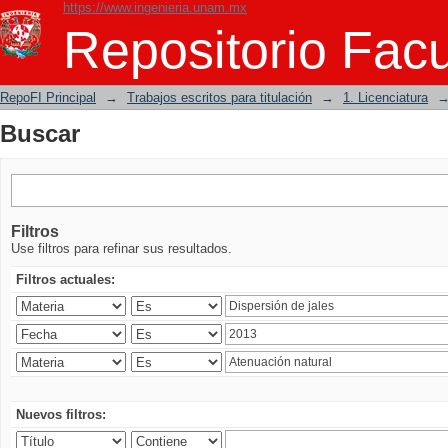
https://www.ingenieria.unam.mx
Buscar
Repositorio Facu
RepoFI Principal
→
Trabajos escritos para titulación
→
1. Licenciatura
Buscar
Filtros
Use filtros para refinar sus resultados.
Filtros actuales:
Nuevos filtros: