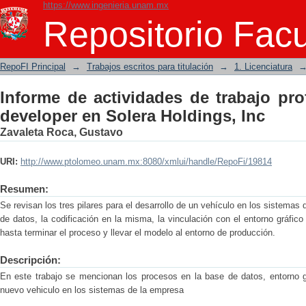
https://www.ingenieria.unam.mx
Informe de actividades de trabajo pr
Repositorio Facu
Holdings, Inc
RepoFI Principal
→
Trabajos escritos para titulación
→
1. Licenciatura
Informe de actividades de trabajo pro
developer en Solera Holdings, Inc
Zavaleta Roca, Gustavo
URI:
http://www.ptolomeo.unam.mx:8080/xmlui/handle/RepoFi/19814
Resumen:
Se revisan los tres pilares para el desarrollo de un vehículo en los sistema
de datos, la codificación en la misma, la vinculación con el entorno gráfico
hasta terminar el proceso y llevar el modelo al entorno de producción.
Descripción:
En este trabajo se mencionan los procesos en la base de datos, entorno gr
nuevo vehiculo en los sistemas de la empresa