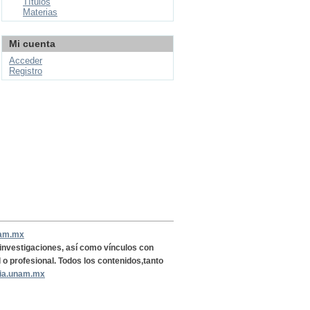
Títulos
Materias
Mi cuenta
Acceder
Registro
nam.mx
, investigaciones, así como vínculos con
l o profesional. Todos los contenidos,tanto
ria.unam.mx