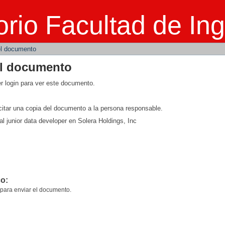
el documento
rio Facultad de Ing
del documento
el documento
r login para ver este documento.
licitar una copia del documento a la persona responsable.
al junior data developer en Solera Holdings, Inc
co:
 para enviar el documento.