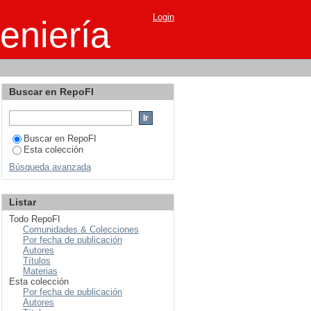
Login
eniería
Buscar en RepoFI
Buscar en RepoFI
Esta colección
Búsqueda avanzada
Listar
Todo RepoFI
Comunidades & Colecciones
Por fecha de publicación
Autores
Títulos
Materias
Esta colección
Por fecha de publicación
Autores