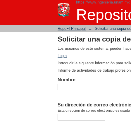
https://www.ingenieria.unam.mx
Solicitar una copia d
Reposito
RepoFI Principal
→
Solicitar una copia 
Solicitar una copia d
Los usuarios de este sistema, pueden hace
Login
Introducir la siguiente información para so
Informe de actividades de trabajo profesion
Nombre:
Su dirección de correo electróni
Esta dirección de correo electrónico es usada