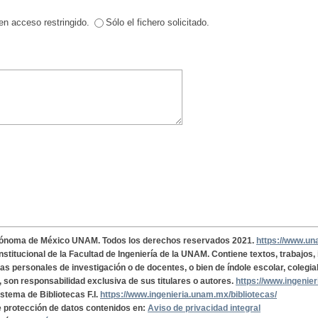
en acceso restringido.
Sólo el fichero solicitado.
tónoma de México UNAM. Todos los derechos reservados 2021.
https://www.u
institucional de la Facultad de Ingeniería de la UNAM. Contiene textos, trabajos
cas personales de investigación o de docentes, o bien de índole escolar, colegia
, son responsabilidad exclusiva de sus titulares o autores.
https://www.ingenie
istema de Bibliotecas F.I.
https://www.ingenieria.unam.mx/bibliotecas/
de protección de datos contenidos en:
Aviso de privacidad integral