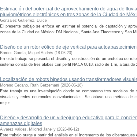
Estimación del potencial de aprovechamiento de agua de lluvia a
pluviométricos electrónicos en tres zonas de la Ciudad de Méx
González Gutiérrez, Dulce
El presente trabajo se enfoca en estimar el potencial de captación y apro
zonas de la Ciudad de México: DM Nacional, Santa Ana Tlacotenco y San Migue
Diseño de un rotor eólico de eje vertical para autoabastecimien
Barrios García, Miguel Andrés
(
18-06-20
)
En este trabajo se presenta el diseño y construcción de un prototipo de rotor 
sistema consta de tres álabes con perfil NACA 0018, radio de 1 m, altura de 2
Localización de robots bípedos usando transformadores visuales 
Moreno Cedano, Ruth Getzemaní
(
2026-06-18
)
Este trabajo es una invetsigación donde se compararon tres modelos de 
visuales y redes neuronales convolucionales. Se obtuvo una métrica de co
mejor ...
Diseño y desarrollo de un videojuego educativo para la concie
amenazas digitales
Alvarez Valdez, Mildred Janelly
(
2026-06-12
)
Este trabajo surge a partir del análisis en el incremento de los ciberataque