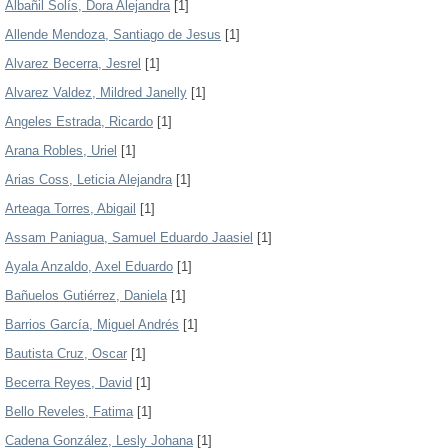
Albañil Solís, Dora Alejandra
[1]
Allende Mendoza, Santiago de Jesus
[1]
Alvarez Becerra, Jesrel
[1]
Alvarez Valdez, Mildred Janelly
[1]
Angeles Estrada, Ricardo
[1]
Arana Robles, Uriel
[1]
Arias Coss, Leticia Alejandra
[1]
Arteaga Torres, Abigail
[1]
Assam Paniagua, Samuel Eduardo Jaasiel
[1]
Ayala Anzaldo, Axel Eduardo
[1]
Bañuelos Gutiérrez, Daniela
[1]
Barrios García, Miguel Andrés
[1]
Bautista Cruz, Oscar
[1]
Becerra Reyes, David
[1]
Bello Reveles, Fatima
[1]
Cadena González, Lesly Johana
[1]