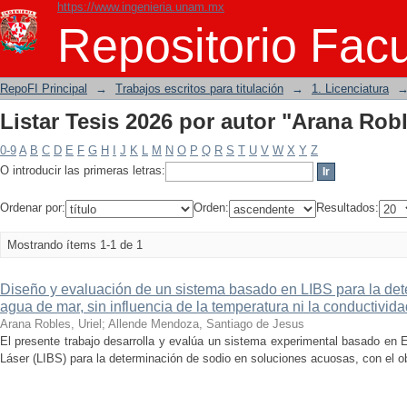
https://www.ingenieria.unam.mx
Listar Tesis 2026 por autor "Arana Robl
Repositorio Facu
RepoFI Principal
→
Trabajos escritos para titulación
→
1. Licenciatura
Listar Tesis 2026 por autor "Arana Robl
0-9
A
B
C
D
E
F
G
H
I
J
K
L
M
N
O
P
Q
R
S
T
U
V
W
X
Y
Z
O introducir las primeras letras:
Ordenar por:
Orden:
Resultados:
Mostrando ítems 1-1 de 1
Diseño y evaluación de un sistema basado en LIBS para la det
agua de mar, sin influencia de la temperatura ni la conductivida
Arana Robles, Uriel
;
Allende Mendoza, Santiago de Jesus
El presente trabajo desarrolla y evalúa un sistema experimental basado en
Láser (LIBS) para la determinación de sodio en soluciones acuosas, con el obje