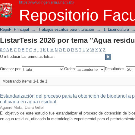
https://www.ingenieria.unam.mx
ListarTesis 2026 por tema "Agua residu
Repositorio Facu
RepoFI Principal
→
Trabajos escritos para titulación
→
1. Licenciatura
ListarTesis 2026 por tema "Agua residu
0-9
A
B
C
D
E
F
G
H
I
J
K
L
M
N
O
P
Q
R
S
T
U
V
W
X
Y
Z
O introducir las primeras letras:
Ordenar por:
Orden:
Resultados:
Mostrando ítems 1-1 de 1
Estandarización del proceso para la obtención de bioetanol a p
cultivada en agua residual
Aguirre Mota, Daira Gillel
El objetivo de este estudio fue estandarizar el proceso de obtención de bioe
en agua residual, afinando la metodología experimental para el pretratamiento 