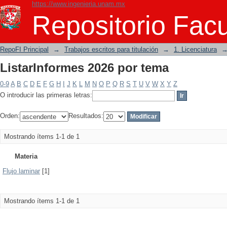
https://www.ingenieria.unam.mx
ListarInformes 2026 por tema
Repositorio Facu
RepoFI Principal
→
Trabajos escritos para titulación
→
1. Licenciatura
ListarInformes 2026 por tema
0-9
A
B
C
D
E
F
G
H
I
J
K
L
M
N
O
P
Q
R
S
T
U
V
W
X
Y
Z
O introducir las primeras letras:
Orden:
Resultados:
Mostrando ítems 1-1 de 1
Materia
Flujo laminar
[1]
Mostrando ítems 1-1 de 1