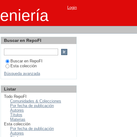
ediante un programa de
Login
eniería
Buscar en RepoFI
Buscar en RepoFI
Esta colección
Búsqueda avanzada
Listar
Todo RepoFI
Comunidades & Colecciones
Por fecha de publicación
Autores
Títulos
Materias
Esta colección
Por fecha de publicación
Autores