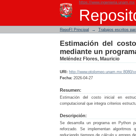
https://www.ingenieria.unam.mx
Estimación del costo 
Reposito
cómputo
RepoFI Principal
→
Trabajos escritos para
Estimación del costo 
mediante un program
Meléndez Flores, Mauricio
URI:
http://www.ptolomeo.unam.mx:8080/x
Fecha:
2026-04-27
Resumen:
Estimación del costo inicial en estru
computacional que integra criterios estruct
Descripción:
Se desarrolla un programa en Python par
reforzado. Se implementan algoritmos qu
reduciendo tiempos de cálculo y errores d