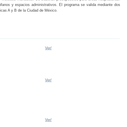
rófanos y espacios administrativos. El programa se valida mediante dos
icas A y B de la Ciudad de México.
Ver/
Ver/
Ver/