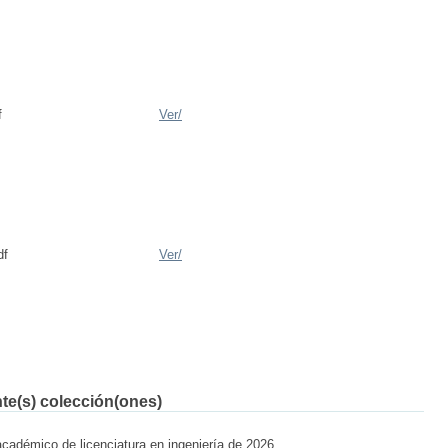
f
Ver/
df
Ver/
nte(s) colección(ones)
académico de licenciatura en ingeniería de 2026.