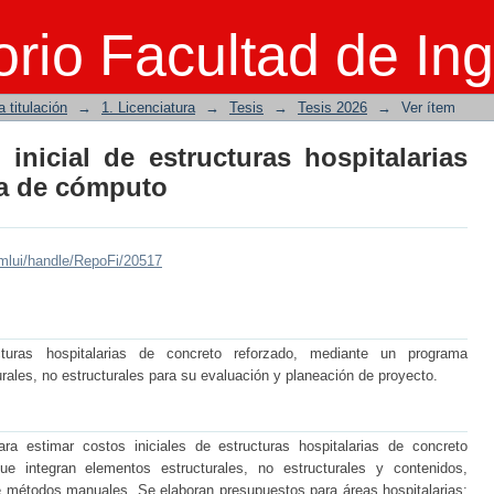
inicial de estructuras hospitalarias m
rio Facultad de Ing
 titulación
→
1. Licenciatura
→
Tesis
→
Tesis 2026
→
Ver ítem
inicial de estructuras hospitalarias
a de cómputo
mlui/handle/RepoFi/20517
cturas hospitalarias de concreto reforzado, mediante un programa
urales, no estructurales para su evaluación y planeación de proyecto.
a estimar costos iniciales de estructuras hospitalarias de concreto
e integran elementos estructurales, no estructurales y contenidos,
e métodos manuales. Se elaboran presupuestos para áreas hospitalarias: