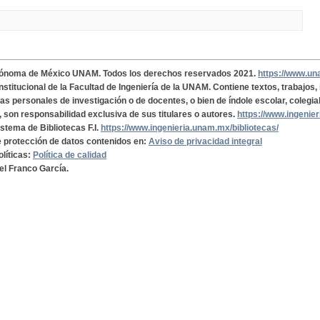
tónoma de México UNAM. Todos los derechos reservados 2021.
https://www.u
institucional de la Facultad de Ingeniería de la UNAM. Contiene textos, trabajos
cas personales de investigación o de docentes, o bien de índole escolar, colegia
, son responsabilidad exclusiva de sus titulares o autores.
https://www.ingenie
istema de Bibliotecas F.I.
https://www.ingenieria.unam.mx/bibliotecas/
de protección de datos contenidos en:
Aviso de privacidad integral
olíticas:
Política de calidad
el Franco García.