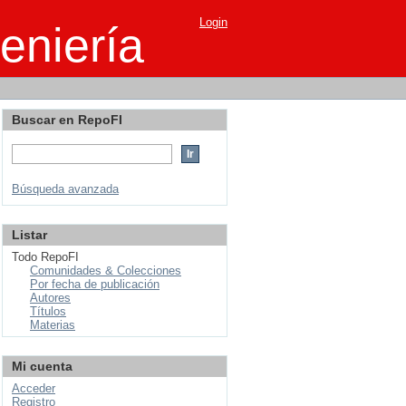
Login
eniería
Buscar en RepoFI
Búsqueda avanzada
Listar
Todo RepoFI
Comunidades & Colecciones
Por fecha de publicación
Autores
Títulos
Materias
Mi cuenta
Acceder
Registro