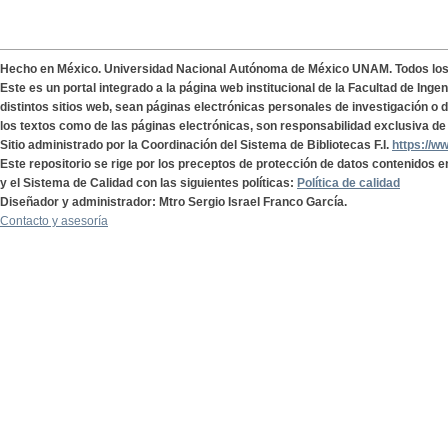
Hecho en México. Universidad Nacional Autónoma de México UNAM. Todos lo
Este es un portal integrado a la página web institucional de la Facultad de Ing
distintos sitios web, sean páginas electrónicas personales de investigación o de
los textos como de las páginas electrónicas, son responsabilidad exclusiva de 
Sitio administrado por la Coordinación del Sistema de Bibliotecas F.I.
https://w
Este repositorio se rige por los preceptos de protección de datos contenidos e
y el Sistema de Calidad con las siguientes políticas:
Política de calidad
Diseñador y administrador: Mtro Sergio Israel Franco García.
Contacto y asesoría