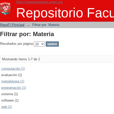
https://www.ingenieria.unam.mx
Filtrar por: Materia
Repositorio Facu
RepoFI Principal
→
Filtrar por: Materia
Filtrar por: Materia
Resultados por página:
Mostrando ítems 1-7 de 1
computación (1)
evaluación (1)
metodología (1)
programación (1)
sistema (1)
software (1)
web (1)