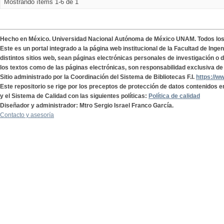
Mostrando ítems 1-6 de 1
Hecho en México. Universidad Nacional Autónoma de México UNAM. Todos lo
Este es un portal integrado a la página web institucional de la Facultad de Ing
distintos sitios web, sean páginas electrónicas personales de investigación o de
los textos como de las páginas electrónicas, son responsabilidad exclusiva de 
Sitio administrado por la Coordinación del Sistema de Bibliotecas F.I.
https://w
Este repositorio se rige por los preceptos de protección de datos contenidos e
y el Sistema de Calidad con las siguientes políticas:
Política de calidad
Diseñador y administrador: Mtro Sergio Israel Franco García.
Contacto y asesoría