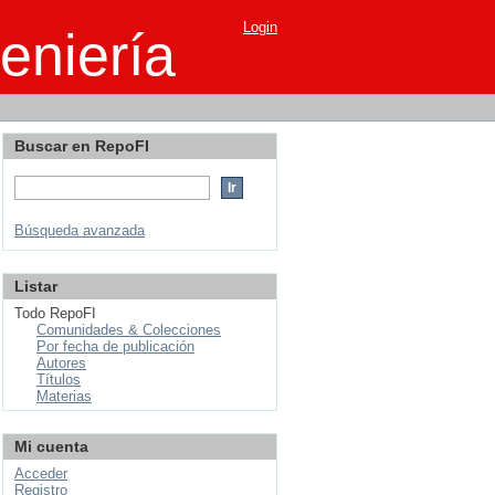
Login
eniería
Buscar en RepoFI
Búsqueda avanzada
Listar
Todo RepoFI
Comunidades & Colecciones
Por fecha de publicación
Autores
Títulos
Materias
Mi cuenta
Acceder
Registro