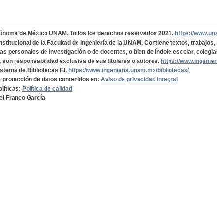
tónoma de México UNAM. Todos los derechos reservados 2021.
https://www.u
institucional de la Facultad de Ingeniería de la UNAM. Contiene textos, trabajos
cas personales de investigación o de docentes, o bien de índole escolar, colegia
, son responsabilidad exclusiva de sus titulares o autores.
https://www.ingenie
istema de Bibliotecas F.I.
https://www.ingenieria.unam.mx/bibliotecas/
de protección de datos contenidos en:
Aviso de privacidad integral
olíticas:
Política de calidad
el Franco García.