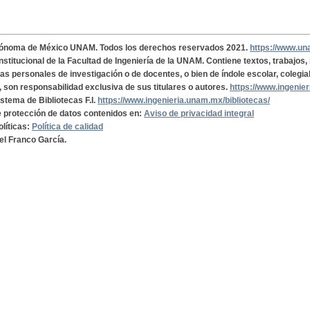
tónoma de México UNAM. Todos los derechos reservados 2021.
https://www.u
institucional de la Facultad de Ingeniería de la UNAM. Contiene textos, trabajos
cas personales de investigación o de docentes, o bien de índole escolar, colegia
, son responsabilidad exclusiva de sus titulares o autores.
https://www.ingenie
istema de Bibliotecas F.I.
https://www.ingenieria.unam.mx/bibliotecas/
de protección de datos contenidos en:
Aviso de privacidad integral
olíticas:
Política de calidad
el Franco García.