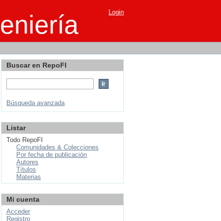
Login
eniería
Buscar en RepoFI
Búsqueda avanzada
Listar
Todo RepoFI
Comunidades & Colecciones
Por fecha de publicación
Autores
Títulos
Materias
Mi cuenta
Acceder
Registro