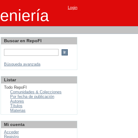
Login
eniería
Buscar en RepoFI
Búsqueda avanzada
Listar
Todo RepoFI
Comunidades & Colecciones
Por fecha de publicación
Autores
Títulos
Materias
Mi cuenta
Acceder
Registro