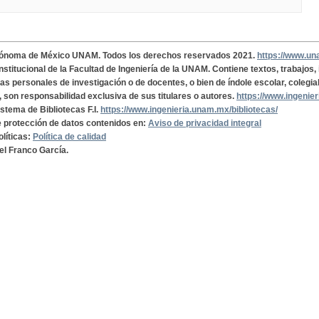
tónoma de México UNAM. Todos los derechos reservados 2021.
https://www.u
institucional de la Facultad de Ingeniería de la UNAM. Contiene textos, trabajos
cas personales de investigación o de docentes, o bien de índole escolar, colegia
, son responsabilidad exclusiva de sus titulares o autores.
https://www.ingenie
istema de Bibliotecas F.I.
https://www.ingenieria.unam.mx/bibliotecas/
de protección de datos contenidos en:
Aviso de privacidad integral
olíticas:
Política de calidad
el Franco García.