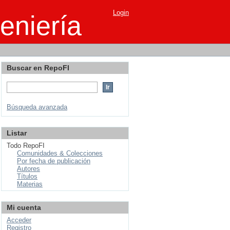
Login
eniería
Buscar en RepoFI
Búsqueda avanzada
Listar
Todo RepoFI
Comunidades & Colecciones
Por fecha de publicación
Autores
Títulos
Materias
Mi cuenta
Acceder
Registro