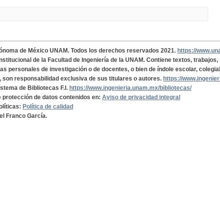
tónoma de México UNAM. Todos los derechos reservados 2021.
https://www.u
institucional de la Facultad de Ingeniería de la UNAM. Contiene textos, trabajos
cas personales de investigación o de docentes, o bien de índole escolar, colegia
, son responsabilidad exclusiva de sus titulares o autores.
https://www.ingenie
istema de Bibliotecas F.I.
https://www.ingenieria.unam.mx/bibliotecas/
de protección de datos contenidos en:
Aviso de privacidad integral
olíticas:
Política de calidad
el Franco García.