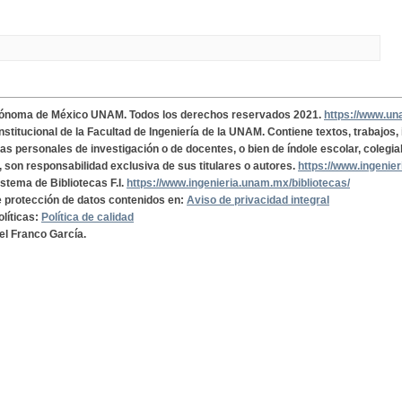
tónoma de México UNAM. Todos los derechos reservados 2021.
https://www.u
institucional de la Facultad de Ingeniería de la UNAM. Contiene textos, trabajos
cas personales de investigación o de docentes, o bien de índole escolar, colegia
, son responsabilidad exclusiva de sus titulares o autores.
https://www.ingenie
istema de Bibliotecas F.I.
https://www.ingenieria.unam.mx/bibliotecas/
de protección de datos contenidos en:
Aviso de privacidad integral
olíticas:
Política de calidad
el Franco García.