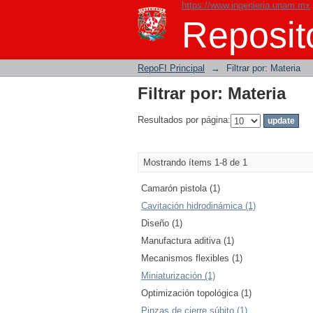
https://www.ingenieria.unam.mx
Filtrar por: Materia
Reposito
RepoFI Principal
→
Filtrar por: Materia
Filtrar por: Materia
Resultados por página:
Mostrando ítems 1-8 de 1
Camarón pistola (1)
Cavitación hidrodinámica (1)
Diseño (1)
Manufactura aditiva (1)
Mecanismos flexibles (1)
Miniaturización (1)
Optimización topológica (1)
Pinzas de cierre súbito (1)