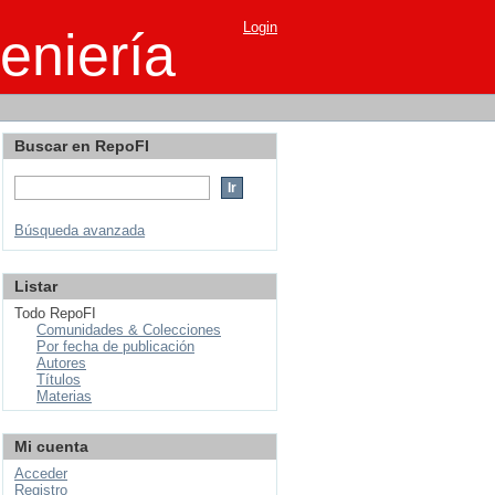
Login
eniería
Buscar en RepoFI
Búsqueda avanzada
Listar
Todo RepoFI
Comunidades & Colecciones
Por fecha de publicación
Autores
Títulos
Materias
Mi cuenta
Acceder
Registro