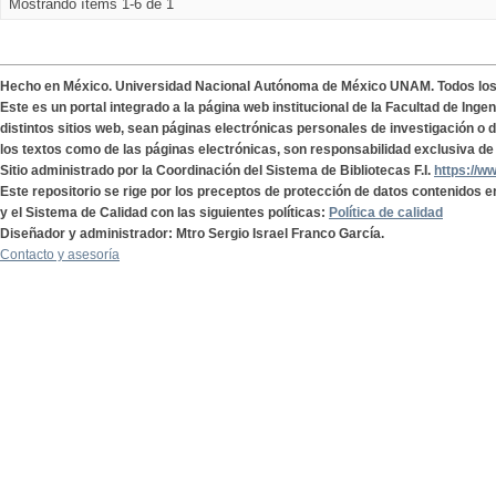
Mostrando ítems 1-6 de 1
Hecho en México. Universidad Nacional Autónoma de México UNAM. Todos lo
Este es un portal integrado a la página web institucional de la Facultad de Ing
distintos sitios web, sean páginas electrónicas personales de investigación o de
los textos como de las páginas electrónicas, son responsabilidad exclusiva de 
Sitio administrado por la Coordinación del Sistema de Bibliotecas F.I.
https://w
Este repositorio se rige por los preceptos de protección de datos contenidos e
y el Sistema de Calidad con las siguientes políticas:
Política de calidad
Diseñador y administrador: Mtro Sergio Israel Franco García.
Contacto y asesoría