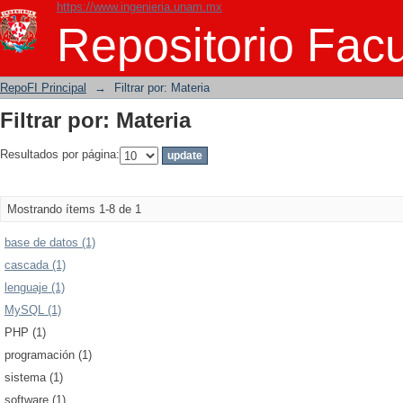
https://www.ingenieria.unam.mx
Filtrar por: Materia
Repositorio Facu
RepoFI Principal
→
Filtrar por: Materia
Filtrar por: Materia
Resultados por página:
Mostrando ítems 1-8 de 1
base de datos (1)
cascada (1)
lenguaje (1)
MySQL (1)
PHP (1)
programación (1)
sistema (1)
software (1)