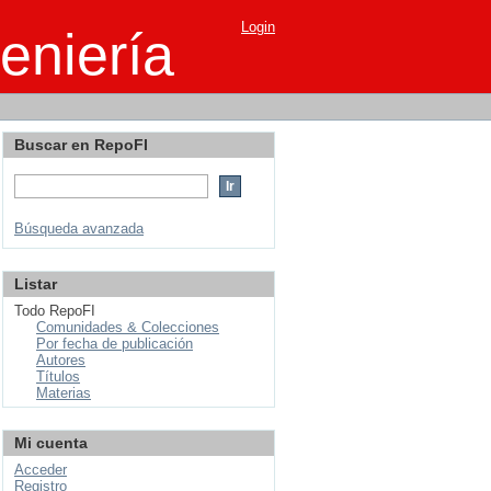
Login
eniería
Buscar en RepoFI
Búsqueda avanzada
Listar
Todo RepoFI
Comunidades & Colecciones
Por fecha de publicación
Autores
Títulos
Materias
Mi cuenta
Acceder
Registro