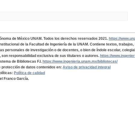
tónoma de México UNAM. Todos los derechos reservados 2021.
https://www.u
institucional de la Facultad de Ingeniería de la UNAM. Contiene textos, trabajos
cas personales de investigación o de docentes, o bien de índole escolar, colegia
, son responsabilidad exclusiva de sus titulares o autores.
https://www.ingenie
istema de Bibliotecas F.I.
https://www.ingenieria.unam.mx/bibliotecas/
de protección de datos contenidos en:
Aviso de privacidad integral
olíticas:
Política de calidad
el Franco García.