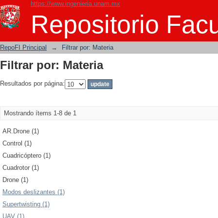
https://www.ingenieria.unam.mx
Filtrar por: Materia
Repositorio Facu
RepoFI Principal
→
Filtrar por: Materia
Filtrar por: Materia
Resultados por página:
Mostrando ítems 1-8 de 1
AR.Drone (1)
Control (1)
Cuadricóptero (1)
Cuadrotor (1)
Drone (1)
Modos deslizantes (1)
Supertwisting (1)
UAV (1)