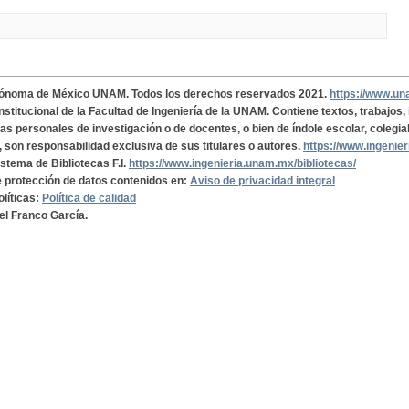
tónoma de México UNAM. Todos los derechos reservados 2021.
https://www.u
institucional de la Facultad de Ingeniería de la UNAM. Contiene textos, trabajos
cas personales de investigación o de docentes, o bien de índole escolar, colegia
, son responsabilidad exclusiva de sus titulares o autores.
https://www.ingenie
istema de Bibliotecas F.I.
https://www.ingenieria.unam.mx/bibliotecas/
de protección de datos contenidos en:
Aviso de privacidad integral
olíticas:
Política de calidad
el Franco García.