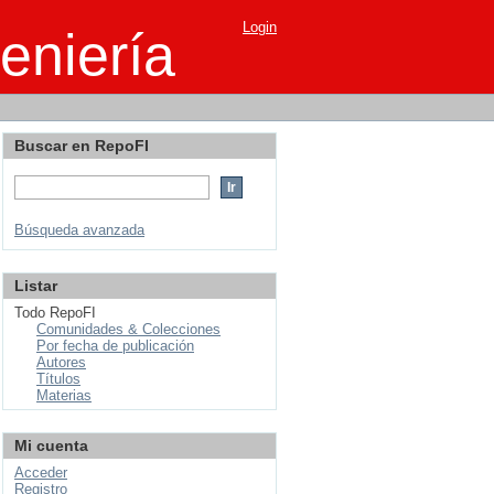
Login
eniería
Buscar en RepoFI
Búsqueda avanzada
Listar
Todo RepoFI
Comunidades & Colecciones
Por fecha de publicación
Autores
Títulos
Materias
Mi cuenta
Acceder
Registro