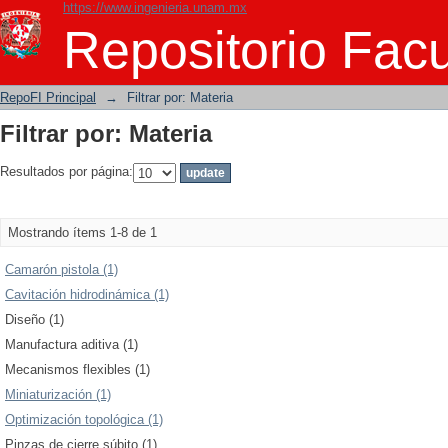
https://www.ingenieria.unam.mx
Filtrar por: Materia
Repositorio Facu
RepoFI Principal
→
Filtrar por: Materia
Filtrar por: Materia
Resultados por página:
Mostrando ítems 1-8 de 1
Camarón pistola (1)
Cavitación hidrodinámica (1)
Diseño (1)
Manufactura aditiva (1)
Mecanismos flexibles (1)
Miniaturización (1)
Optimización topológica (1)
Pinzas de cierre súbito (1)