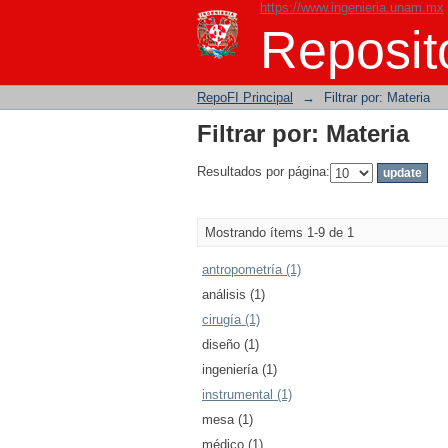
https://www.ingenieria.unam.mx
Filtrar por: Materia
Reposito
RepoFI Principal
→
Filtrar por: Materia
Filtrar por: Materia
Resultados por página:
Mostrando ítems 1-9 de 1
antropometría (1)
análisis (1)
cirugía (1)
diseño (1)
ingeniería (1)
instrumental (1)
mesa (1)
médico (1)