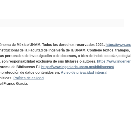
tónoma de México UNAM. Todos los derechos reservados 2021.
https://www.u
institucional de la Facultad de Ingeniería de la UNAM. Contiene textos, trabajos
cas personales de investigación o de docentes, o bien de índole escolar, colegia
, son responsabilidad exclusiva de sus titulares o autores.
https://www.ingenie
istema de Bibliotecas F.I.
https://www.ingenieria.unam.mx/bibliotecas/
de protección de datos contenidos en:
Aviso de privacidad integral
olíticas:
Política de calidad
el Franco García.