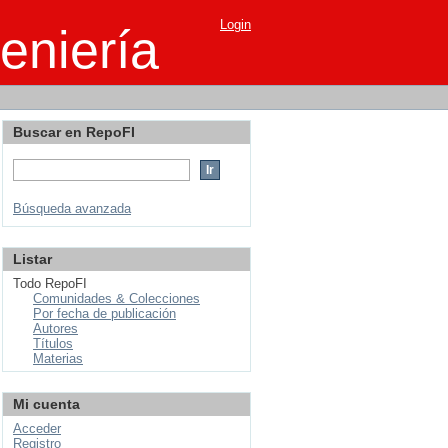
Login
eniería
Buscar en RepoFI
Búsqueda avanzada
Listar
Todo RepoFI
Comunidades & Colecciones
Por fecha de publicación
Autores
Títulos
Materias
Mi cuenta
Acceder
Registro