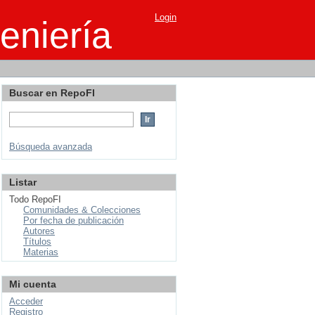
Login
eniería
Buscar en RepoFI
Búsqueda avanzada
Listar
Todo RepoFI
Comunidades & Colecciones
Por fecha de publicación
Autores
Títulos
Materias
Mi cuenta
Acceder
Registro