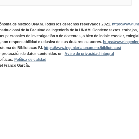
tónoma de México UNAM. Todos los derechos reservados 2021.
https://www.u
institucional de la Facultad de Ingeniería de la UNAM. Contiene textos, trabajos
cas personales de investigación o de docentes, o bien de índole escolar, colegia
, son responsabilidad exclusiva de sus titulares o autores.
https://www.ingenie
istema de Bibliotecas F.I.
https://www.ingenieria.unam.mx/bibliotecas/
de protección de datos contenidos en:
Aviso de privacidad integral
olíticas:
Política de calidad
el Franco García.