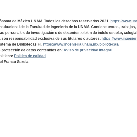
tónoma de México UNAM. Todos los derechos reservados 2021.
https://www.u
institucional de la Facultad de Ingeniería de la UNAM. Contiene textos, trabajos
cas personales de investigación o de docentes, o bien de índole escolar, colegia
, son responsabilidad exclusiva de sus titulares o autores.
https://www.ingenie
istema de Bibliotecas F.I.
https://www.ingenieria.unam.mx/bibliotecas/
de protección de datos contenidos en:
Aviso de privacidad integral
olíticas:
Política de calidad
el Franco García.