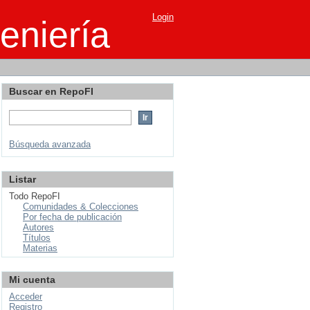
Login
eniería
Buscar en RepoFI
Búsqueda avanzada
Listar
Todo RepoFI
Comunidades & Colecciones
Por fecha de publicación
Autores
Títulos
Materias
Mi cuenta
Acceder
Registro