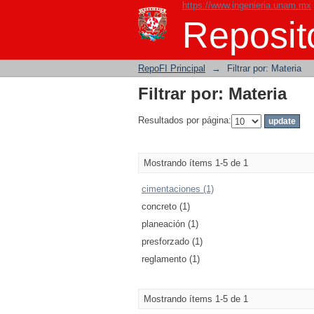
https://www.ingenieria.unam.mx
Filtrar por: Materia
Reposito
RepoFI Principal
→
Filtrar por: Materia
Filtrar por: Materia
Resultados por página:
Mostrando ítems 1-5 de 1
cimentaciones (1)
concreto (1)
planeación (1)
presforzado (1)
reglamento (1)
Mostrando ítems 1-5 de 1