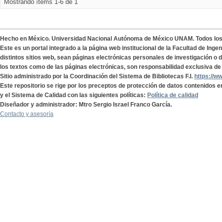
Mostrando ítems 1-6 de 1
Hecho en México. Universidad Nacional Autónoma de México UNAM. Todos lo
Este es un portal integrado a la página web institucional de la Facultad de Ing
distintos sitios web, sean páginas electrónicas personales de investigación o de
los textos como de las páginas electrónicas, son responsabilidad exclusiva de 
Sitio administrado por la Coordinación del Sistema de Bibliotecas F.I.
https://w
Este repositorio se rige por los preceptos de protección de datos contenidos e
y el Sistema de Calidad con las siguientes políticas:
Política de calidad
Diseñador y administrador: Mtro Sergio Israel Franco García.
Contacto y asesoría