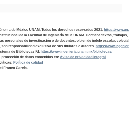
tónoma de México UNAM. Todos los derechos reservados 2021.
https://www.u
institucional de la Facultad de Ingeniería de la UNAM. Contiene textos, trabajos
cas personales de investigación o de docentes, o bien de índole escolar, colegia
, son responsabilidad exclusiva de sus titulares o autores.
https://www.ingenie
istema de Bibliotecas F.I.
https://www.ingenieria.unam.mx/bibliotecas/
de protección de datos contenidos en:
Aviso de privacidad integral
olíticas:
Política de calidad
el Franco García.