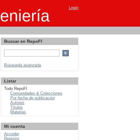
Login
eniería
Buscar en RepoFI
Búsqueda avanzada
Listar
Todo RepoFI
Comunidades & Colecciones
Por fecha de publicación
Autores
Títulos
Materias
Mi cuenta
Acceder
Registro