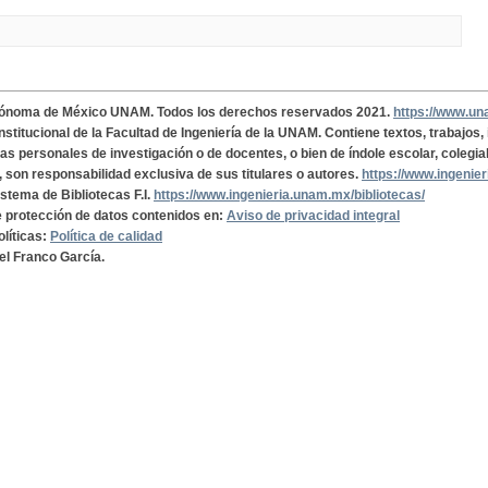
tónoma de México UNAM. Todos los derechos reservados 2021.
https://www.u
institucional de la Facultad de Ingeniería de la UNAM. Contiene textos, trabajos
cas personales de investigación o de docentes, o bien de índole escolar, colegia
, son responsabilidad exclusiva de sus titulares o autores.
https://www.ingenie
istema de Bibliotecas F.I.
https://www.ingenieria.unam.mx/bibliotecas/
de protección de datos contenidos en:
Aviso de privacidad integral
olíticas:
Política de calidad
el Franco García.