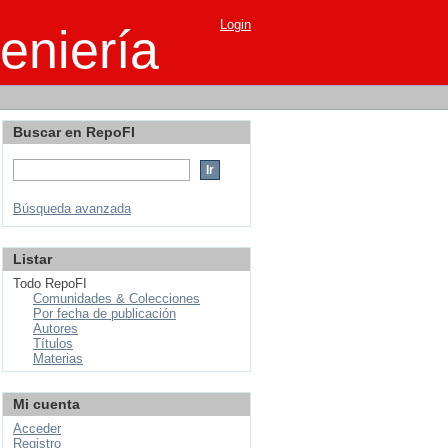
Login
eniería
Buscar en RepoFI
Búsqueda avanzada
Listar
Todo RepoFI
Comunidades & Colecciones
Por fecha de publicación
Autores
Títulos
Materias
Mi cuenta
Acceder
Registro